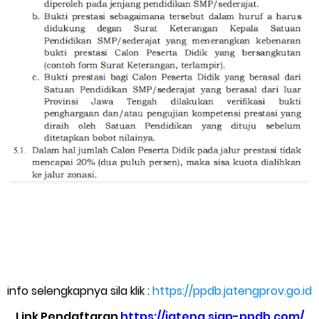
info selengkapnya sila klik :
https://ppdb.jatengprov.go.id
Link Pendaftaran
https://jateng.siap-ppdb.com/